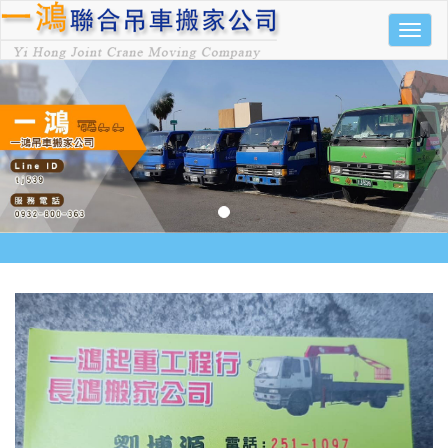
功
能
選
單